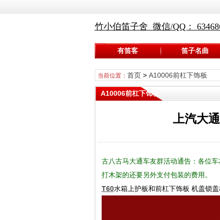
竹小伯笛子舍 微信/QQ： 634686
有笛客
笛子名曲
首页
>
A10006前杠下饰板
当前位置：
A10006前杠下饰板
上汽大通
古八古马大通车友群活动通告：各位车
打木架的还要另外支付包装的费用。
T60
水箱上护板和前杠下饰板 机盖锁盖