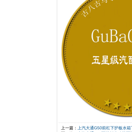
上一篇：
上汽大通G50前杠下护板水箱下