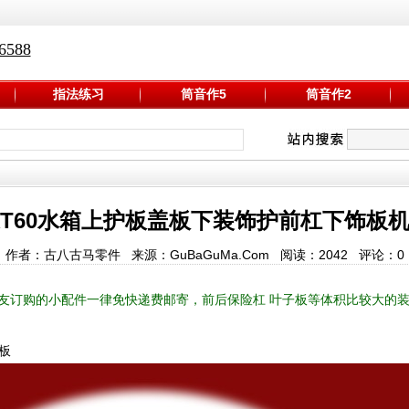
588
指法练习
筒音作5
筒音作2
T60水箱上护板盖板下装饰护前杠下饰板
作者：古八古马零件 来源：GuBaGuMa.Com 阅读：
2042
评论：
0
友订购的小配件一律免快递费邮寄，前后保险杠 叶子板等体积比较大的
板