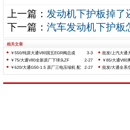
上一篇：
发动机下护板掉了
下一篇：
汽车发动机下护板
相关文章
￥550/纯原大通V80国五EGR阀总成
3-3
批发/上汽大通
￥75/大通V80全新原厂下球头ZF
2-27
￥85/大通V8
C00003199
￥620/大通G50-1.5 原厂三电压缩机 配
2-27
批发/大通全系空
件号C00190930
号如图