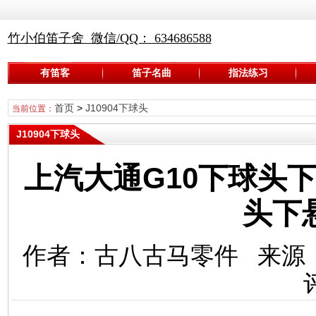
竹小伯笛子舍 微信/QQ： 634686588
有笛客
笛子名曲
指法练习
首页
>
J10904下球头
当前位置：
J10904下球头
上汽大通G10下球头
头下
作者：古八古马零件 来源：G