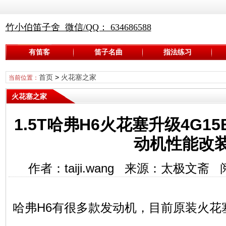
竹小伯笛子舍 微信/QQ： 634686588
有笛客
笛子名曲
指法练习
首页
>
火花塞之家
当前位置：
火花塞之家
1.5T哈弗H6火花塞升级4G15B
动机性能改
作者：taiji.wang 来源：太极文斋
哈弗H6有很多款发动机，目前原装火花塞