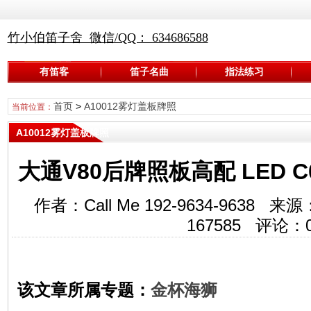
竹小伯笛子舍 微信/QQ： 634686588
有笛客
笛子名曲
指法练习
首页
>
A10012雾灯盖板牌照
当前位置：
A10012雾灯盖板牌照
大通V80后牌照板高配 LED C00
作者：Call Me 192-9634-963
167585
评论：
该文章所属专题：
金杯海狮