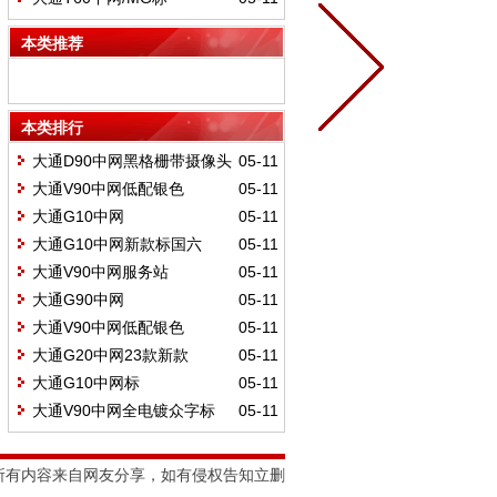
C00233349CN
本类推荐
本类排行
大通D90中网黑格栅带摄像头
05-11
C00060352/0600US
大通V90中网低配银色
05-11
C00076659/0500CN
大通G10中网
05-11
C00063825/C00198902/0240US
大通G10中网新款标国六
05-11
C00228357/C00228359/0420US
大通V90中网服务站
05-11
C00074256/0727US
大通G90中网
05-11
C00412090/0690US
大通V90中网低配银色
05-11
C00076659/0575US
大通G20中网23款新款
05-11
C00484639/01600US
大通G10中网标
05-11
C00063825/010CN
大通V90中网全电镀众字标
05-11
C00076660/0540CN
所有内容来自网友分享，如有侵权告知立删