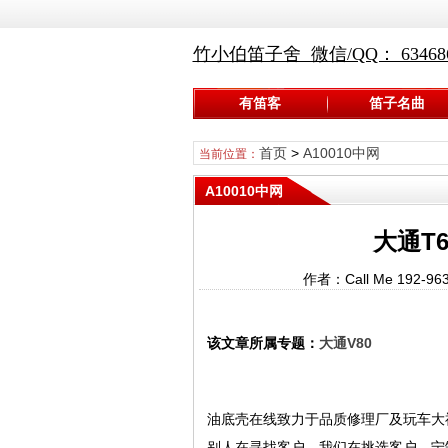
竹小伯笛子舍 微信/QQ： 634686
有笛客
笛子名曲
首页
>
A10010中网
当前位置：
A10010中网
大通T6
作者：Call Me 192
该文章所属专题：
大通V80
油底壳在线致力于品质修理厂及玩车大
别人在寻找客户，我们在挑选客户，宁