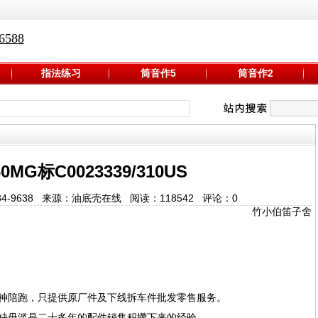
588
指法练习
筒音作5
筒音作2
0MG标C0023339/310US
-9634-9638 来源：油底壳在线 阅读：
118542
评论：
0
竹小伯笛子舍
神陪跑，只提供原厂件及下线拆车件批发零售服务。
缺毋滥是二十多年的配件销售积攒下来的经验，