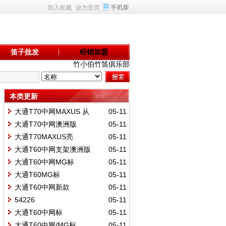
加入收藏
设为首页
笛子批发
经销加盟
竹小伯竹笛俱乐部
本类更新
大通T70中网MAXUS 从
05-11
98785/0280us
大通T70中网澳洲版
05-11
C00336331/0495US
大通T70MAXUS亮
05-11
C00198785/140CN
大通T60中网支架澳洲版
05-11
C00351635/021US
大通T60中网MG标
05-11
C00233349US
大通T60MG标
05-11
C0023339/310US
大通T60中网新款
05-11
C00163008/0498US
54226
05-11
大通T60中网标
05-11
C00048052US
大通T60中网/MG标
05-11