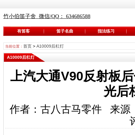
竹小伯笛子舍 微信/QQ： 634686588
有笛客
笛子名曲
指法练习
首页
>
A10009后杠灯
当前位置：
A10009后杠灯
上汽大通V90反射板
光后
作者：古八古马零件 来源：G