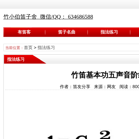
竹小伯笛子舍 微信/QQ： 634686588
有笛客
笛子名曲
指法练习
首页
>
指法练习
当前位置：
指法练习
竹笛基本功五声音阶
作者：笛友分享 来源：网友 阅读：
80